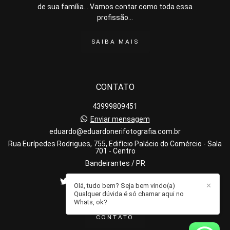
de sua família... Vamos contar como toda essa
profissão...
SAIBA MAIS
CONTATO
43999809451
Enviar mensagem
eduardo@eduardonerifotografia.com.br
Rua Eurípedes Rodrigues, 755, Edifício Palácio do Comércio - Sala
701 - Centro
Bandeirantes / PR
Olá, tudo bem? Seja bem vindo(a)
✕
Qualquer dúvida é só chamar aqui no
Whats, ok?
CONTATO