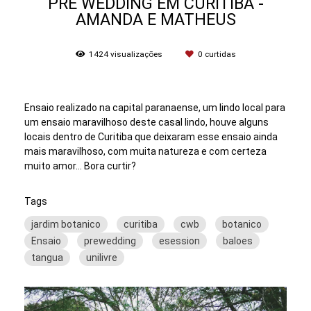
PRE WEDDING EM CURITIBA -
AMANDA E MATHEUS
1424
visualizações
0
curtidas
Ensaio realizado na capital paranaense, um lindo local para
um ensaio maravilhoso deste casal lindo, houve alguns
locais dentro de Curitiba que deixaram esse ensaio ainda
mais maravilhoso, com muita natureza e com certeza
muito amor... Bora curtir?
Tags
jardim botanico
curitiba
cwb
botanico
Ensaio
prewedding
esession
baloes
tangua
unilivre