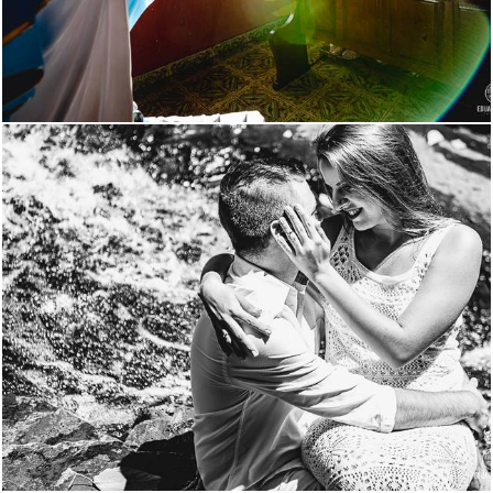
1576
86