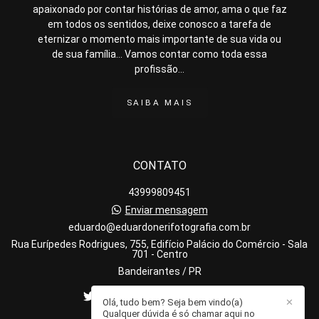
apaixonado por contar histórias de amor, ama o que faz
em todos os sentidos, deixe conosco a tarefa de
eternizar o momento mais importante de sua vida ou
de sua família... Vamos contar como toda essa
profissão...
SAIBA MAIS
CONTATO
43999809451
Enviar mensagem
eduardo@eduardonerifotografia.com.br
Rua Eurípedes Rodrigues, 755, Edifício Palácio do Comércio - Sala
701 - Centro
Bandeirantes / PR
Olá, tudo bem? Seja bem vindo(a)
✕
Qualquer dúvida é só chamar aqui no