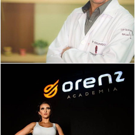
941
0
1090
1