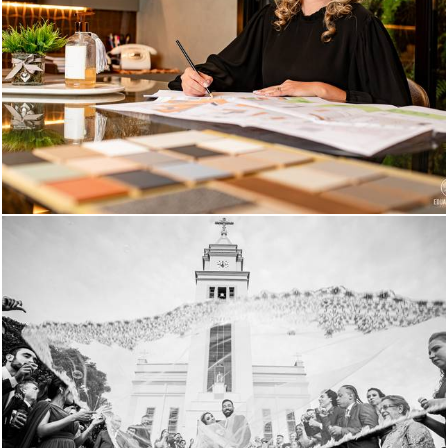
697
0
730
0