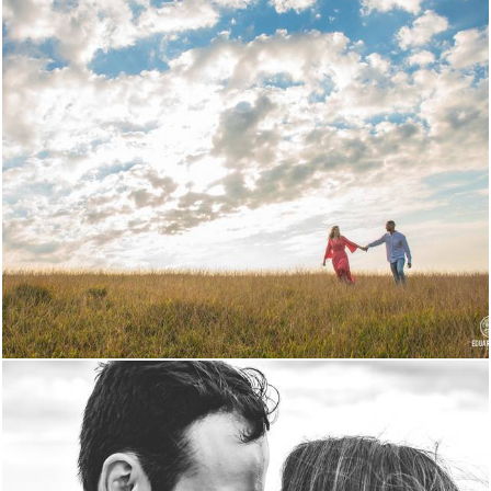
1399
757