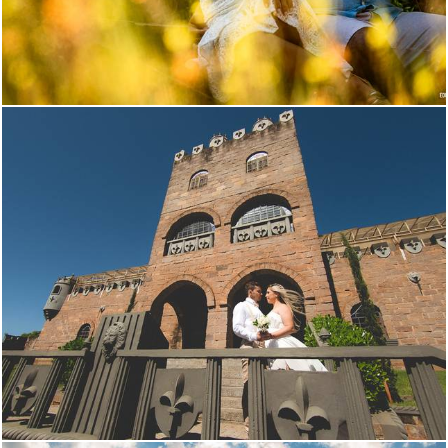
2676
188