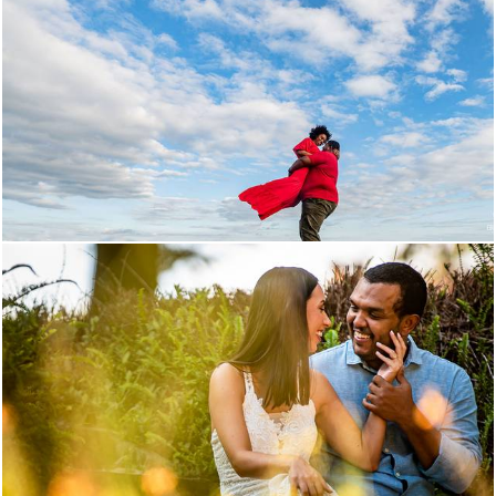
1112
71
727
0