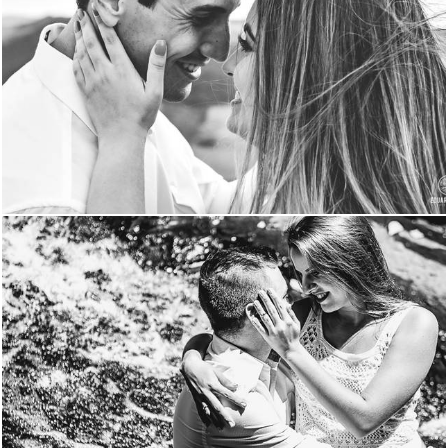
1907
204
1576
86