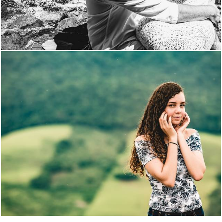
1690
444