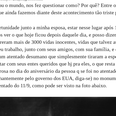
u o mundo, nos fez questionar como? Por quê? Entre o
e ainda fazemos diante deste acontecimento tão triste
rtunidade junto a minha esposa, estar nesse lugar após
 ver o que hoje ficou depois daquele dia, e posso dizer
rreram mais de 3000 vidas inocentes, vidas que talvez a
seu trabalho, junto com seus amigos, com sua família, e
um atentado desumano que simplesmente tiraram a esp
tar com seus entes queridos que hj pra eles, o que resta
rosa no dia do aniversário da pessoa q se foi no atenta
hantemente pelo governo dos EUA, diga-se) no monu
entado do 11/9, como pode ser visto na foto abaixo.