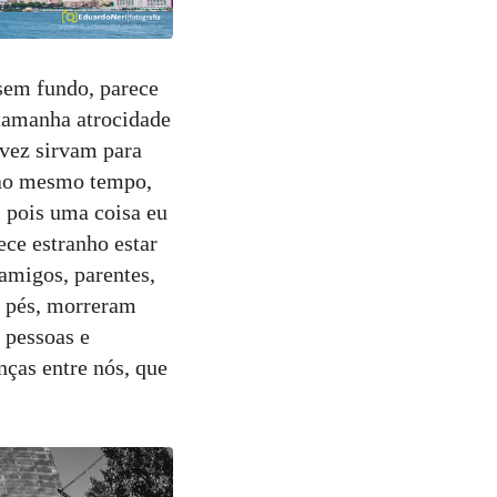
 sem fundo, parece
tamanha atrocidade
lvez sirvam para
e ao mesmo tempo,
 pois uma coisa eu
ece estranho estar
 amigos, parentes,
s pés, morreram
 pessoas e
nças entre nós, que