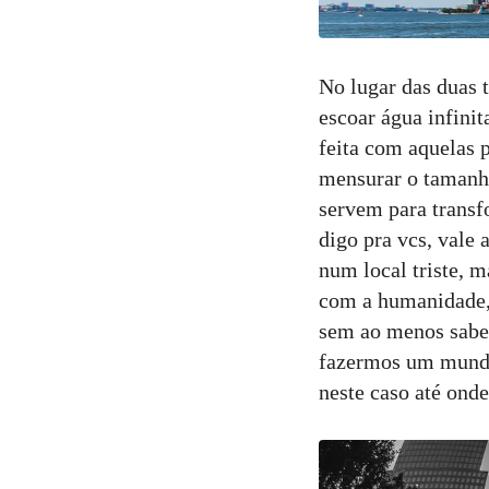
No lugar das duas 
escoar água infini
feita com aquelas 
mensurar o tamanho
servem para transf
digo pra vcs, vale 
num local triste, m
com a humanidade, 
sem ao menos saber
fazermos um mundo 
neste caso até onde