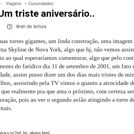
Viagens
Curiosidades
Um triste aniversário..
4min de leitura
uas torres gigantes, um linda construção, uma imagem
ma Skyline de Nova York, algo que hj, não vemos assim,
io ao qual esperaríamos comemorar, algo que pelo con
mento do fatídico dia 11 de setembro de 2001, um fato
dade, assim posso dizer um dos dias mais tristes de min
olhos, assistindo pela TV vimos o quanto a atrocidade 
go que realmente pra que ama o próximo, com certeza se
oração, pois ao ver o segundo avião atingindo a torre 
emais.
iracy.tv/2nd_hit_photos.html