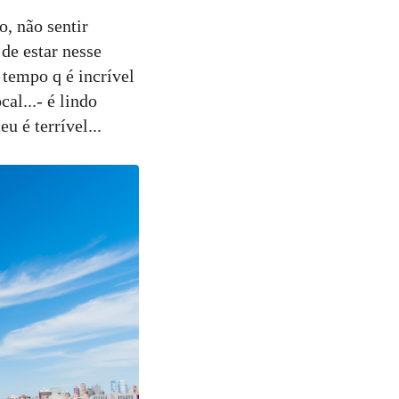
o, não sentir
de estar nesse
tempo q é incrível
al...- é lindo
u é terrível...