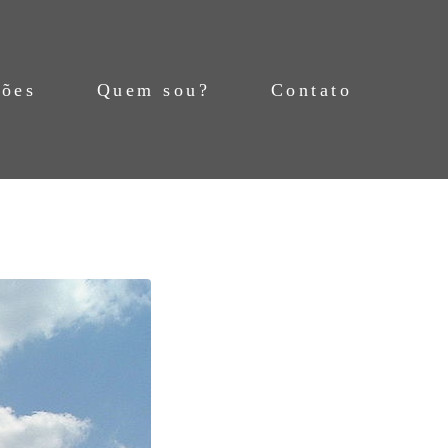
ções
Quem sou?
Contato