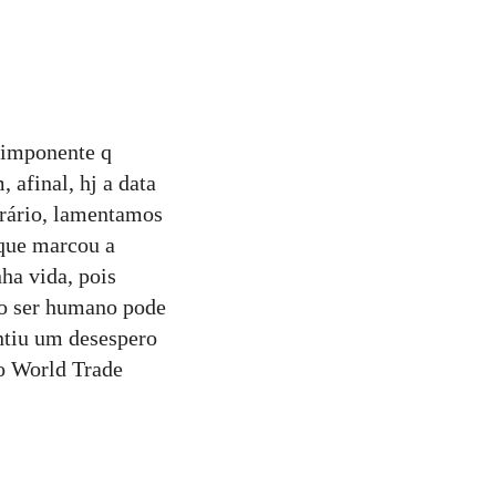
 imponente q
 afinal, hj a data
trário, lamentamos
 que marcou a
ha vida, pois
do ser humano pode
ntiu um desespero
do World Trade