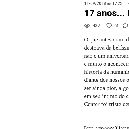
8
Curtir
11/09/2018 às 17:23
17 anos... 
Comentar
427
8
O que antes eram d
destoava da belíssi
não é um aniversár
e muito o aconteci
história da humani
diante dos nossos 
ser ainda pior, al
em seu íntimo do c
Center foi triste d
Fonte: http://www.911consp