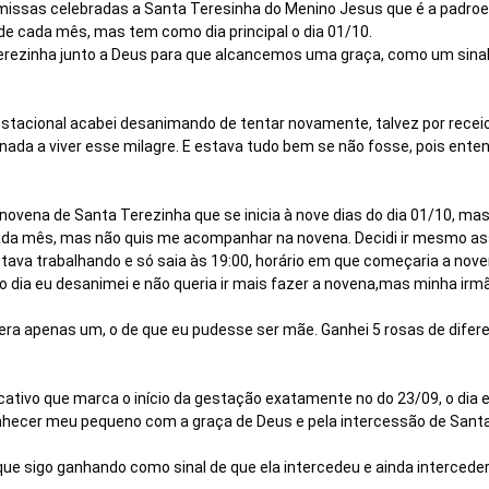
issas celebradas a Santa Teresinha do Menino Jesus que é a padroei
de cada mês, mas tem como dia principal o dia 01/10.
ezinha junto a Deus para que alcancemos uma graça, como um sinal 
estacional acabei desanimando de tentar novamente, talvez por receio
nada a viver esse milagre. E estava tudo bem se não fosse, pois ente
novena de Santa Terezinha que se inicia à nove dias do dia 01/10, ma
ada mês, mas não quis me acompanhar na novena. Decidi ir mesmo as
estava trabalhando e só saia às 19:00, horário em que começaria a nove
iro dia eu desanimei e não queria ir mais fazer a novena,mas minha irm
era apenas um, o de que eu pudesse ser mãe. Ganhei 5 rosas de dife
icativo que marca o início da gestação exatamente no do 23/09, o dia 
nhecer meu pequeno com a graça de Deus e pela intercessão de Santa
que sigo ganhando como sinal de que ela intercedeu e ainda interceder