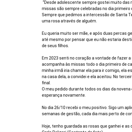
“Desde adolescente sempre gostei muito das m
missas são sempre celebradas no dia primeiro 
Sempre que pedimos a intercessão de Santa Ter
uma rosa através de alguém.
Eu queria muito ser mãe, e após duas percas g
até mesmo por pensar que eu não estaria desti
de seus filhos.
Em 2023 senti no coração a vontade de fazer a 
acompanha às missas todo o dia primeiro de c
minha irmã iria chamar ela para ir comigo, ela 
na casa dela, a convidei e ela aceitou. No terce
final.
O meu pedido durante todos os dias da novena 
esperança novamente.
No dia 26/10 recebi o meu positivo. Sigo um apl
semanas de gestão, cada dia mais perto de co
Hoje, tenho guardada as rosas que ganhei e as 