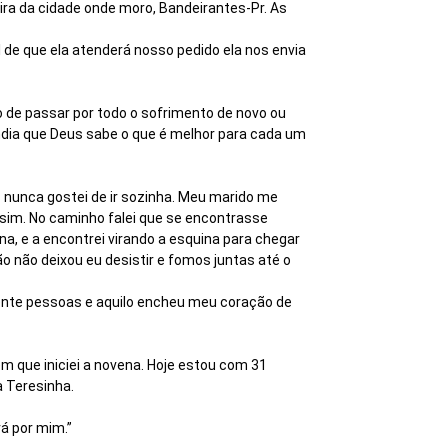
ra da cidade onde moro, Bandeirantes-Pr. As
de que ela atenderá nosso pedido ela nos envia
 de passar por todo o sofrimento de novo ou
ndia que Deus sabe o que é melhor para cada um
s nunca gostei de ir sozinha. Meu marido me
sim. No caminho falei que se encontrasse
na, e a encontrei virando a esquina para chegar
ão não deixou eu desistir e fomos juntas até o
rente pessoas e aquilo encheu meu coração de
em que iniciei a novena. Hoje estou com 31
 Teresinha.
á por mim.”