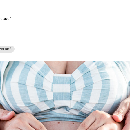
Jesus”
Paraná