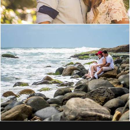
1793
351