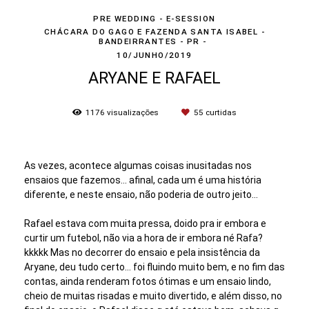
PRE WEDDING - E-SESSION
CHÁCARA DO GAGO E FAZENDA SANTA ISABEL -
BANDEIRRANTES - PR
10/JUNHO/2019
ARYANE E RAFAEL
1176
visualizações
55
curtidas
As vezes, acontece algumas coisas inusitadas nos
ensaios que fazemos... afinal, cada um é uma história
diferente, e neste ensaio, não poderia de outro jeito...
Rafael estava com muita pressa, doido pra ir embora e
curtir um futebol, não via a hora de ir embora né Rafa?
kkkkk Mas no decorrer do ensaio e pela insistência da
Aryane, deu tudo certo... foi fluindo muito bem, e no fim das
contas, ainda renderam fotos ótimas e um ensaio lindo,
cheio de muitas risadas e muito divertido, e além disso, no