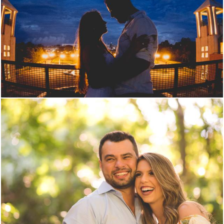
1423
0
1711
244