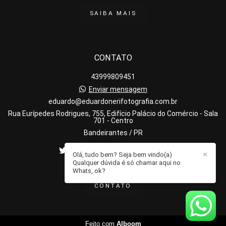
SAIBA MAIS
CONTATO
43999809451
Enviar mensagem
eduardo@eduardonerifotografia.com.br
Rua Eurípedes Rodrigues, 755, Edifício Palácio do Comércio - Sala
701 - Centro
Bandeirantes / PR
Olá, tudo bem? Seja bem vindo(a)
✕
Qualquer dúvida é só chamar aqui no
Whats, ok?
CONTATO
Feito com
Alboom