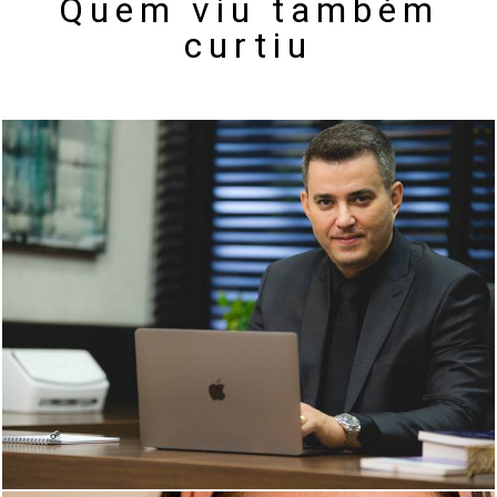
Quem viu também
curtiu
499
0