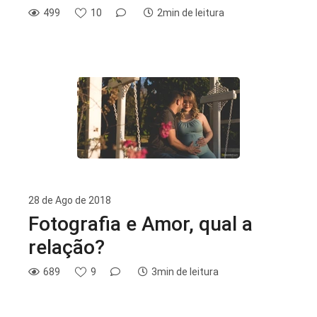
499
10
2min de leitura
28 de Ago de 2018
Fotografia e Amor, qual a
relação?
689
9
3min de leitura