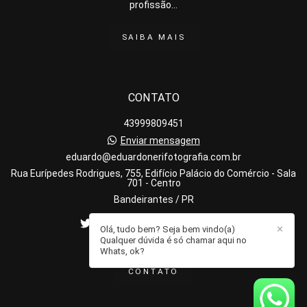
profissão...
SAIBA MAIS
CONTATO
43999809451
Enviar mensagem
eduardo@eduardonerifotografia.com.br
Rua Eurípedes Rodrigues, 755, Edifício Palácio do Comércio - Sala
701 - Centro
Bandeirantes / PR
Olá, tudo bem? Seja bem vindo(a)
✕
Qualquer dúvida é só chamar aqui no
Whats, ok?
CONTATO