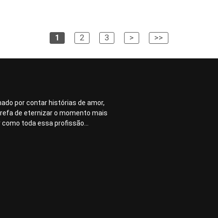
1
2
3
>
>>
nado por contar histórias de amor,
arefa de eternizar o momento mais
r como toda essa profissão...